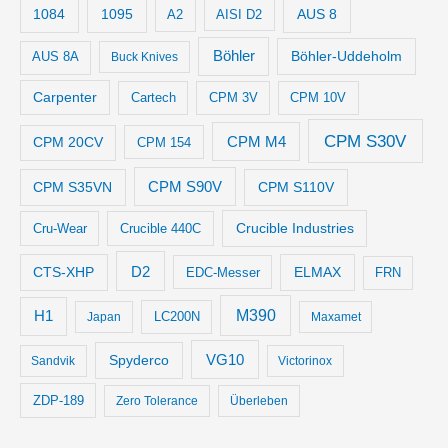
1084
1095
AUS 8
AISI D2
A2
Böhler
Böhler-Uddeholm
AUS 8A
Buck Knives
Carpenter
Cartech
CPM 3V
CPM 10V
CPM S30V
CPM M4
CPM 20CV
CPM 154
CPM S35VN
CPM S90V
CPM S110V
Crucible Industries
Cru-Wear
Crucible 440C
D2
CTS-XHP
ELMAX
EDC-Messer
FRN
M390
H1
LC200N
Japan
Maxamet
VG10
Spyderco
Sandvik
Victorinox
ZDP-189
Zero Tolerance
Überleben