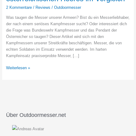
2 Kommentare
/
Reviews
/
Outdoormesser
Was taugen die Messer unserer Armeen? Bist du ein Messerliebhaber,
der nach einem seriöses Kampfmesser sucht? Oder interessiert dich
die Frage was Bundeswehr Kampfmesser und das Pendant der
Österreicher so taugen? Dieser Artikel wird sich mit den
Kampfmessern unserer Streitkräfte beschäftigen. Messer, die von
echten Soldaten im Einsatz verwendet werden. Im harten
Kampfeinsatz praxiserprobte Messer, […]
Zwei
Weiterlesen »
Bundeswehr
Kampfmesser
und
das
Feldmesser
78
des
Über Outdoormesser.net
österreichischen
Heeres
im