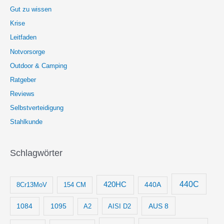
Gut zu wissen
Krise
Leitfaden
Notvorsorge
Outdoor & Camping
Ratgeber
Reviews
Selbstverteidigung
Stahlkunde
Schlagwörter
440C
420HC
8Cr13MoV
154 CM
440A
1084
1095
AUS 8
AISI D2
A2