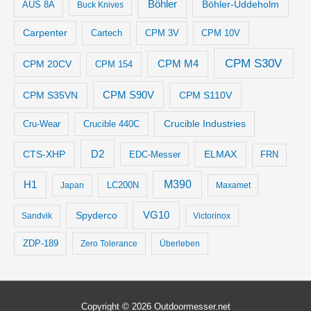
Böhler
Böhler-Uddeholm
AUS 8A
Buck Knives
Carpenter
Cartech
CPM 3V
CPM 10V
CPM S30V
CPM M4
CPM 20CV
CPM 154
CPM S35VN
CPM S90V
CPM S110V
Crucible Industries
Cru-Wear
Crucible 440C
D2
CTS-XHP
ELMAX
EDC-Messer
FRN
M390
H1
LC200N
Japan
Maxamet
VG10
Spyderco
Sandvik
Victorinox
ZDP-189
Zero Tolerance
Überleben
Copyright © 2026
Outdoormesser.net