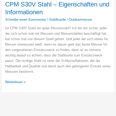
OBERKLASSE
CPM S30V Stahl – Eigenschaften und
Informationen
Schreibe einen Kommentar
/
Stahlkunde
/
Outdoormesser
Ist CPM S30V Stahl ein guter Messerstahl? Ich bin mir sicher, jeder
der sich schon mal mit Messern und Messerstählen beschäftigt hat,
hat schon mal von diesem Stahl gehört. Und jeder der sich etwas für
Messer interessiert weiß: wenn es darum geht das beste Messer für
den vorgesehenen Einsatzzweck zu finden, dann ist es immens
wichtig darauf zu achten, dass die Stahlsorte zum Einsatzzweck
passt. Der richtige Stahl ist einer der Schlüsselfaktoren, der die
Haltbarkeit und Qualität und damit auch den gelungenen Einsatz eines
Messers bestimmt.
CPM
Weiterlesen »
S30V
Stahl
–
Eigenschaften
und
Informationen