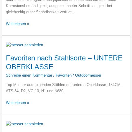
Korrosionsbeständigkeit, ausgezeichneter Schnitthaltigkeit bei
gleichzeitig guter Schärfbarkeit verfügt. …
Wie
Weiterlesen »
gut
ist
ATS-
34
Stahl?
Favoriten nach Stahlsorte – UNTERE
OBERKLASSE
Schreibe einen Kommentar
/
Favoriten
/
Outdoormesser
Top-Messer aus folgenden Stählen der unteren Oberklasse: 154CM,
ATS 34, D2, VG 10, H1 und N680.
Favoriten
Weiterlesen »
nach
Stahlsorte
–
UNTERE