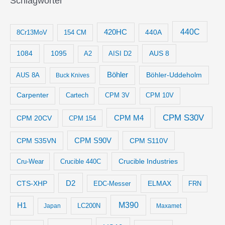
Schlagwörter
440C
420HC
8Cr13MoV
154 CM
440A
1084
1095
AUS 8
AISI D2
A2
Böhler
Böhler-Uddeholm
AUS 8A
Buck Knives
Carpenter
Cartech
CPM 3V
CPM 10V
CPM S30V
CPM M4
CPM 20CV
CPM 154
CPM S35VN
CPM S90V
CPM S110V
Crucible Industries
Cru-Wear
Crucible 440C
D2
CTS-XHP
ELMAX
EDC-Messer
FRN
M390
H1
LC200N
Japan
Maxamet