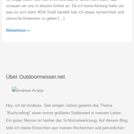
schauen wir uns in diesem Artikel an. Da ich keine Ahnung hatte um
was es sich beim 4034 Stahl handelt hab ich etwas recherchiert und
versuche Antworten zu geben […]
Was
Weiterlesen »
ist
und
wie
gut
ist
4034
Stahl?
Über Outdoormesser.net
Hey, ich bin Andreas. Seit einigen Jahren gewinnt das Thema
"Bushcrafting" einen immer größeren Stellenwert in meinem Leben.
Ein gutes Messer ist hierbei das Schlüsselwerkzeug. Auf diesem Blog
teile ich meine Einsichten aus meinen Recherchen und persönlichen